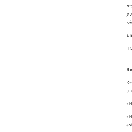
ma
po
rá
En
HO
Re
Re
un
• 
• 
es