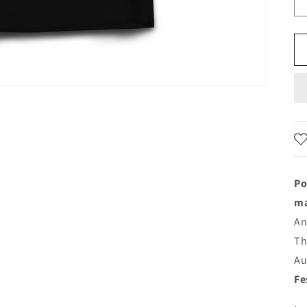
Po
ma
An
Th
Au
Fe