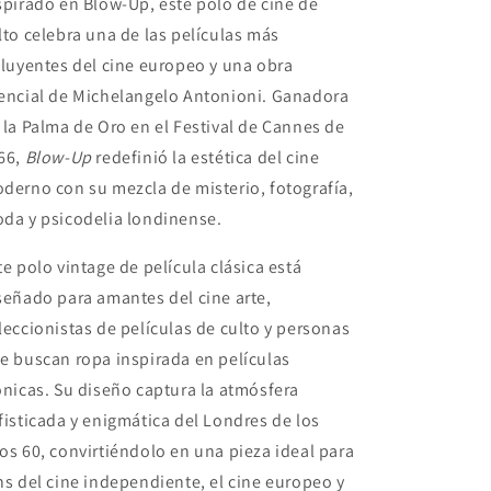
spirado en
Blow-Up
, este polo de cine de
lto celebra una de las películas más
fluyentes del cine europeo y una obra
encial de
Michelangelo Antonioni
. Ganadora
 la Palma de Oro en el Festival de Cannes de
66,
Blow-Up
redefinió la estética del cine
derno con su mezcla de misterio, fotografía,
da y psicodelia londinense.
te polo vintage de película clásica está
señado para amantes del cine arte,
leccionistas de películas de culto y personas
e buscan ropa inspirada en películas
ónicas. Su diseño captura la atmósfera
fisticada y enigmática del Londres de los
os 60, convirtiéndolo en una pieza ideal para
ns del cine independiente, el cine europeo y