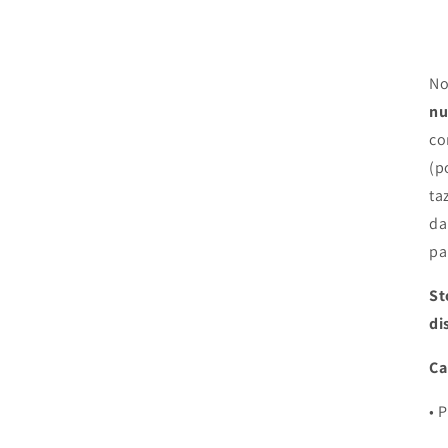
No
nu
co
(p
ta
da
pa
St
di
Ca
• 