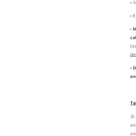
• 
• 
•
M
ca
lo
de
•
D
en
Ta
Si
es
us