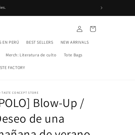
COMPRAS EN 3 CU
ies.
Iniciar
Carrito
sesión
S EN PERÚ
BEST SELLERS
NEW ARRIVALS
Merch: Literatura de culto
Tote Bags
STE FACTORY
D TASTE CONCEPT STORE
POLO] Blow-Up /
Deseo de una
mañana de verano