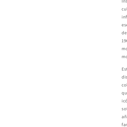
In
cu
in
es
de
19
mo
mo
Es
di
co
qu
ic
so
añ
fa