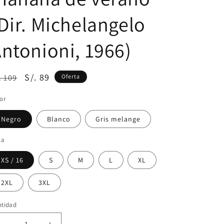
Dir. Michelangelo
ntonioni, 1966)
ecio
Precio
S/. 89
. 109
Oferta
bitual
de
or
oferta
Negro
Blanco
Gris melange
la
XS / 16
S
M
L
XL
2XL
3XL
ntidad
ntidad