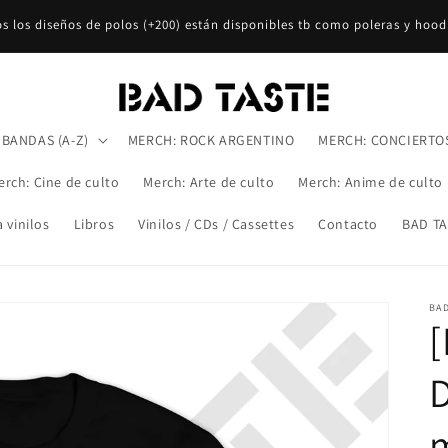
s los diseños de polos (+200) están disponibles tb como poleras y hood
BANDAS (A-Z)
MERCH: ROCK ARGENTINO
MERCH: CONCIERTO
erch: Cine de culto
Merch: Arte de culto
Merch: Anime de culto
 vinilos
Libros
Vinilos / CDs / Cassettes
Contacto
BAD TA
BA
[