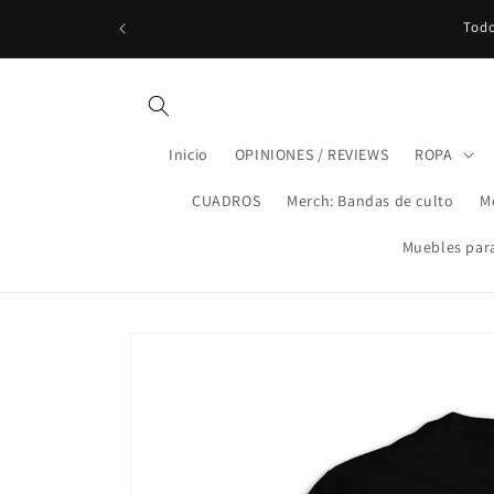
Ir
directamente
Todo
al contenido
Inicio
OPINIONES / REVIEWS
ROPA
CUADROS
Merch: Bandas de culto
M
Muebles para
Ir
directamente
a la
información
del producto