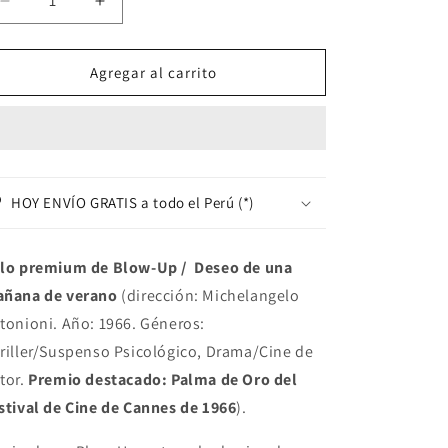
Reducir
Aumentar
cantidad
cantidad
para
para
[POLO]
[POLO]
Agregar al carrito
Blow-
Blow-
Up
Up
/
/
Deseo
Deseo
de
de
una
una
HOY ENVÍO GRATIS a todo el Perú (*)
mañana
mañana
de
de
verano
verano
lo premium de
Blow-Up / Deseo de una
(Dir.
(Dir.
ñana de verano
(dirección: Michelangelo
Michelangelo
Michelangelo
tonioni. Año: 1966. Géneros:
Antonioni,
Antonioni,
1966)
1966)
riller/Suspenso Psicológico, Drama/Cine de
tor.
Premio destacado: Palma de Oro del
stival de Cine de Cannes de 1966
).